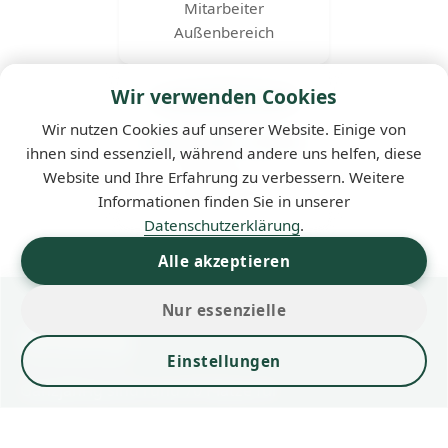
Mitarbeiter
Außenbereich
Wir verwenden Cookies
Wir nutzen Cookies auf unserer Website. Einige von
Alexander Schön
ihnen sind essenziell, während andere uns helfen, diese
Mitarbeiter im
Website und Ihre Erfahrung zu verbessern. Weitere
Außenbereich
Informationen finden Sie in unserer
Datenschutzerklärung
.
Alle akzeptieren
Nur essenzielle
Vermietung
Einstellungen
Ganzjährig sind rund 70 Plätze für
Durchgangscamper geöffnet. Die Reservierung von
Durchgangsplätzen erfolgt bei der Platzverwaltung