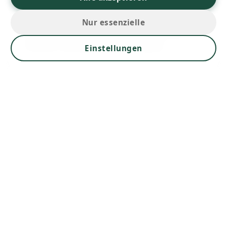
Service
Nur essenzielle
Für Ihren Komfort stehen Waschraum mit
Trockner und Waschmaschine bereit.
Einstellungen
Mehr Details & Bilder
Langeweile? Nicht bei uns!
Entdecken Sie unsere Freizeitangebote